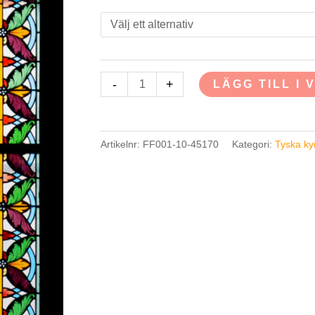
Orgelfönstret
-
+
LÄGG TILL I
mängd
Artikelnr:
FF001-10-45170
Kategori:
Tyska ky