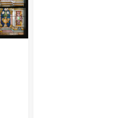
ntervall:
kr
 kr