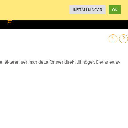
KATALOG
KÖPVILLKOR
IMPRESSUM
INSTÄLLNINGAR
OK
l:
lläktaren ser man detta fönster direkt till höger. Det är ett av