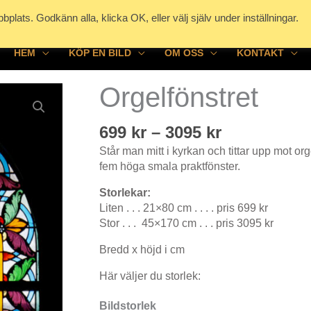
plats. Godkänn alla, klicka OK, eller välj själv under inställningar.
HEM
KÖP EN BILD
OM OSS
KONTAKT
Orgelfönstret
Prisinterval
699
kr
–
3095
kr
699 kr
Står man mitt i kyrkan och tittar upp mot orge
till
fem höga smala praktfönster.
3095 kr
Storlekar:
Liten . . . 21×80 cm . . . . pris 699 kr
Stor . . . 45×170 cm
. . . pris 3095 kr
Bredd x höjd i cm
Här väljer du storlek:
Bildstorlek