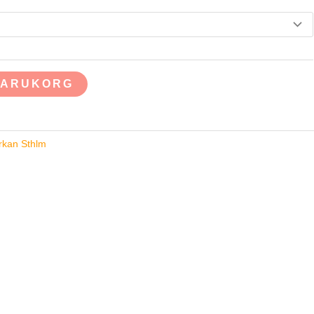
 VARUKORG
rkan Sthlm