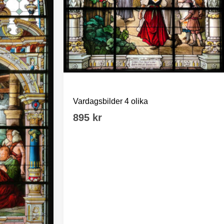
Tyska kyrkan Sthlm
Vardagsbilder 4 olika
895
kr