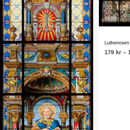
Tyska kyrkan
Lutherrosen
179
kr
–