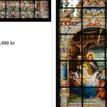
 Sthlm
Prisintervall:
1499
kr
179 kr
till
1499 kr