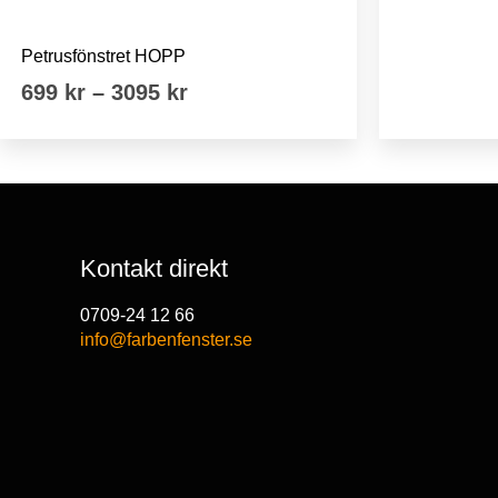
Höga smala fönster
Petrusfönstret HOPP
Prisintervall:
699
kr
–
3095
kr
699 kr
till
3095 kr
Kontakt direkt
0709-24 12 66
info@farbenfenster.se