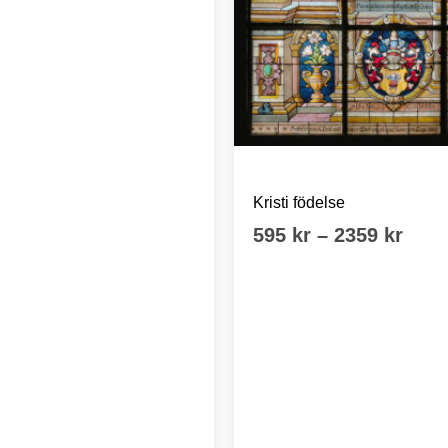
Tyska kyrkan Sthlm
Kristi födelse
Prisi
595
kr
–
2359
kr
595 
till
2359