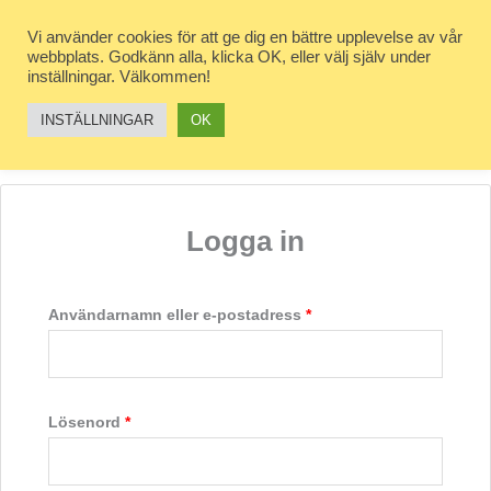
Hoppa
till
Vi använder cookies för att ge dig en bättre upplevelse av vår
webbplats. Godkänn alla, klicka OK, eller välj själv under
innehåll
inställningar. Välkommen!
INSTÄLLNINGAR
OK
Mitt konto
Logga in
Obligatoriskt
Användarnamn eller e-postadress
*
Obligatoriskt
Lösenord
*