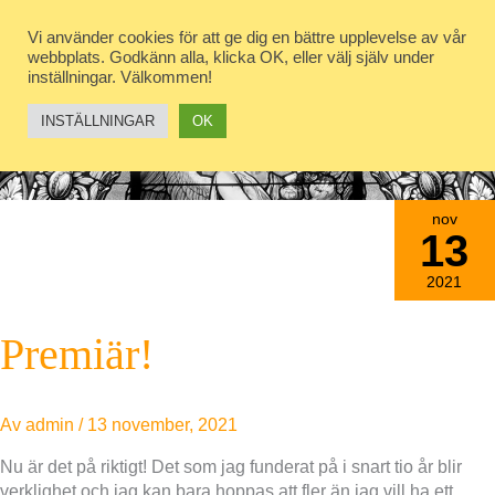
Hoppa
till
Vi använder cookies för att ge dig en bättre upplevelse av vår
webbplats. Godkänn alla, klicka OK, eller välj själv under
innehåll
inställningar. Välkommen!
INSTÄLLNINGAR
OK
Okategoriserade
nov
13
2021
Premiär!
Av
admin
/
13 november, 2021
Nu är det på riktigt! Det som jag funderat på i snart tio år blir
verklighet och jag kan bara hoppas att fler än jag vill ha ett