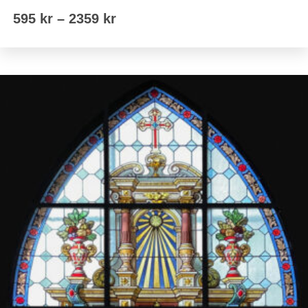
Prisintervall:
595
kr
–
2359
kr
595 kr
till
2359 kr