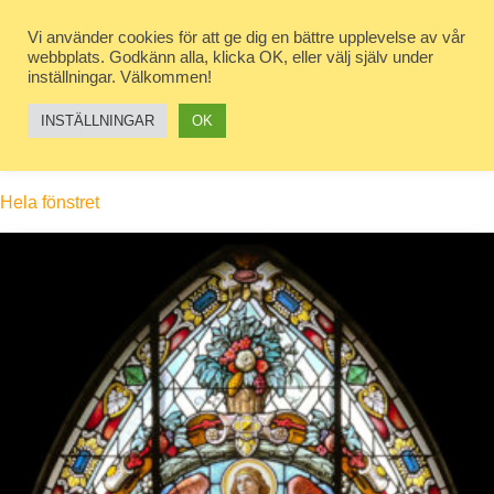
Hoppa
till
Vi använder cookies för att ge dig en bättre upplevelse av vår
webbplats. Godkänn alla, klicka OK, eller välj själv under
innehåll
inställningar. Välkommen!
INSTÄLLNINGAR
OK
Hela fönstret
Hem
/ Produkt Bildutsnitt / Hela fönstret
Hela fönstret