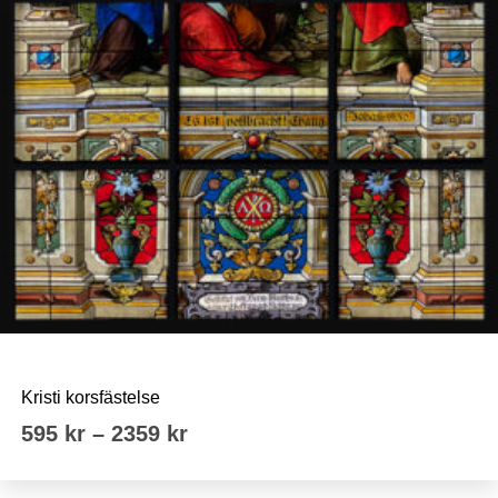
Tyska kyrkan Sthlm
Kristi korsfästelse
Prisintervall:
595
kr
–
2359
kr
595 kr
till