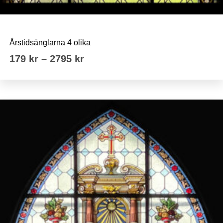
Årstidsänglarna
Årstidsänglarna 4 olika
Prisintervall:
179
kr
–
2795
kr
179 kr
till
2795 kr