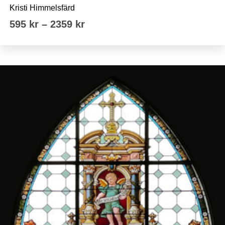
Kristi Himmelsfärd
Prisintervall:
595
kr
–
2359
kr
595 kr
till
2359 kr